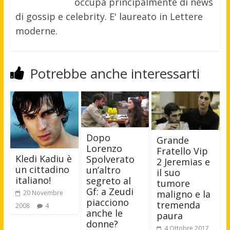
occupa principalmente di news
di gossip e celebrity. E' laureato in Lettere
moderne.
Potrebbe anche interessarti
Dopo
Grande
Lorenzo
Fratello Vip
Kledi Kadiu è
Spolverato
2 Jeremias e
un cittadino
un’altro
il suo
italiano!
segreto al
tumore
Gf: a Zeudi
maligno e la
20 Novembre
piacciono
tremenda
2008
4
anche le
paura
donne?
4 Ottobre 2017