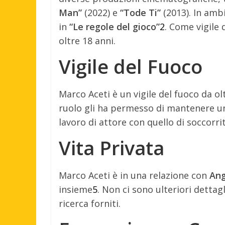
Man”
(2022) e
“Tode Ti”
(2013).
In ambi
in
“Le regole del gioco”
2
.
Come vigile d
oltre 18 anni.
Vigile del Fuoco
Marco Aceti è un vigile del fuoco da o
ruolo gli ha permesso di mantenere una
lavoro di attore con quello di soccorri
Vita Privata
Marco Aceti è in una relazione con
Ang
insieme
5
.
Non ci sono ulteriori dettagli
ricerca forniti.