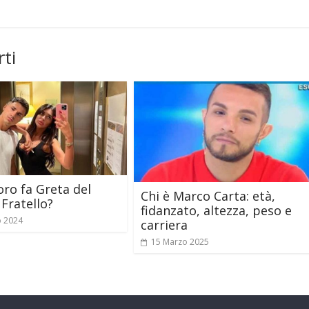
ti
oro fa Greta del
Chi è Marco Carta: età,
Fratello?
fidanzato, altezza, peso e
o 2024
carriera
15 Marzo 2025