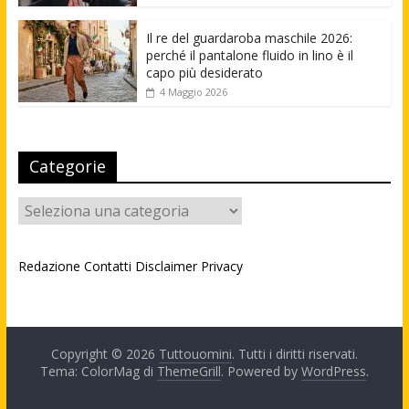
Il re del guardaroba maschile 2026:
perché il pantalone fluido in lino è il
capo più desiderato
4 Maggio 2026
Categorie
Categorie
Redazione
Contatti
Disclaimer
Privacy
Copyright © 2026
Tuttouomini
. Tutti i diritti riservati.
Tema: ColorMag di
ThemeGrill
. Powered by
WordPress
.