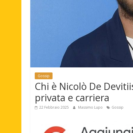
Gossip
Chi è Nicolò De Devitiis
privata e carriera
22 Febbraio 2025
Massimo Lupo
Gossip