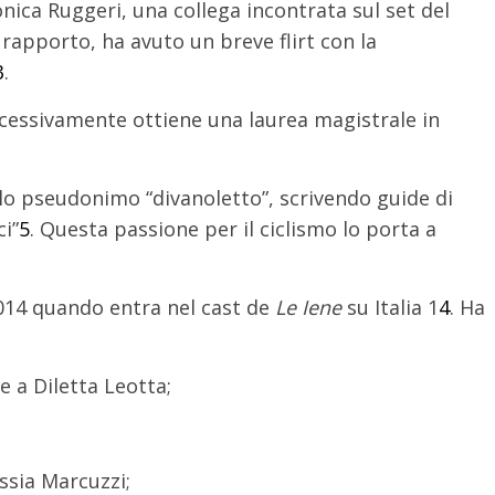
nica Ruggeri, una collega incontrata sul set del
rapporto, ha avuto un breve flirt con la
3
.
ccessivamente ottiene una laurea magistrale in
.
 lo pseudonimo “divanoletto”, scrivendo guide di
ci”
5
.
Questa passione per il ciclismo lo porta a
 2014 quando entra nel cast de
Le Iene
su Italia 1
4
.
Ha
e a Diletta Leotta;
ssia Marcuzzi;