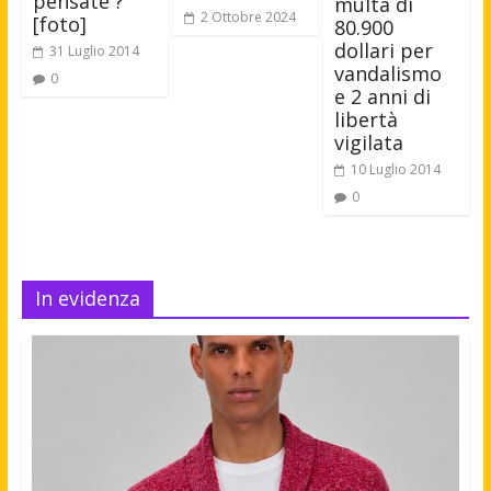
pensate ?
multa di
2 Ottobre 2024
[foto]
80.900
dollari per
31 Luglio 2014
vandalismo
0
e 2 anni di
libertà
vigilata
10 Luglio 2014
0
In evidenza