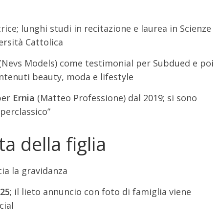
rice; lunghi studi in recitazione e laurea in Scienze
rsità Cattolica
 (Nevs Models) come testimonial per Subdued e poi
ntenuti beauty, moda e lifestyle
pper
Ernia
(Matteo Professione) dal 2019; si sono
uperclassico”
a della figlia
cia la gravidanza
025
; il lieto annuncio con foto di famiglia viene
cial