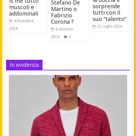
is me tutto
Stefano De
sorprende
muscoli e
Martino o
tutti con il
addominali
Fabrizio
suo “talento”
Corona ?
4 Dicembre
23 Luglio 2024
2024
8 Gennaio
2014
0
In evidenza