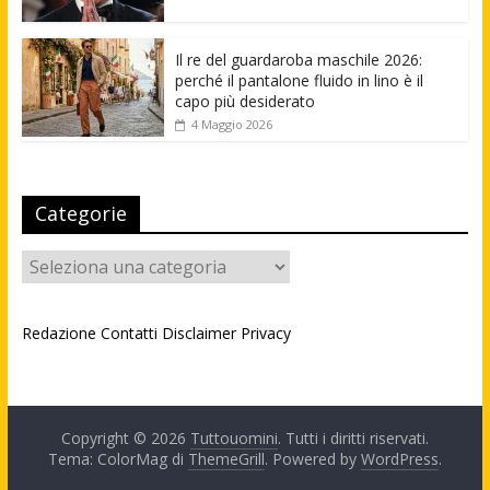
Il re del guardaroba maschile 2026:
perché il pantalone fluido in lino è il
capo più desiderato
4 Maggio 2026
Categorie
Categorie
Redazione
Contatti
Disclaimer
Privacy
Copyright © 2026
Tuttouomini
. Tutti i diritti riservati.
Tema: ColorMag di
ThemeGrill
. Powered by
WordPress
.