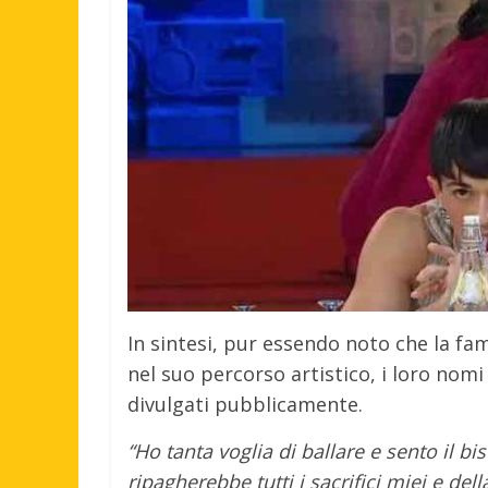
In sintesi, pur essendo noto che la fa
nel suo percorso artistico, i loro nomi
divulgati pubblicamente.
“Ho tanta voglia di ballare e sento il 
ripagherebbe tutti i sacrifici miei e dell