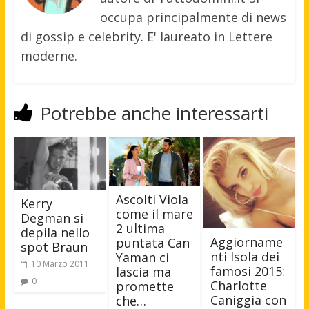
occupa principalmente di news
di gossip e celebrity. E' laureato in Lettere
moderne.
Potrebbe anche interessarti
Ascolti Viola
Kerry
come il mare
Degman si
2 ultima
depila nello
Aggiorname
puntata Can
spot Braun
nti Isola dei
Yaman ci
10 Marzo 2011
famosi 2015:
lascia ma
0
Charlotte
promette
Caniggia con
che…