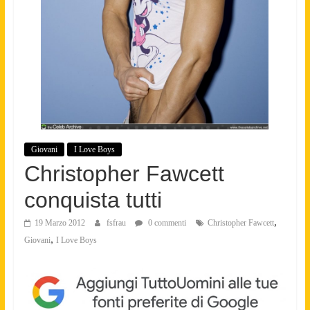
Giovani
I Love Boys
Christopher Fawcett
conquista tutti
,
19 Marzo 2012
fsfrau
0 commenti
Christopher Fawcett
,
Giovani
I Love Boys