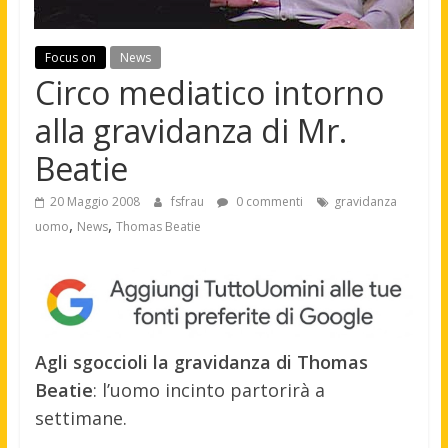
Focus on
News
Circo mediatico intorno
alla gravidanza di Mr.
Beatie
20 Maggio 2008
fsfrau
0 commenti
gravidanza
,
,
uomo
News
Thomas Beatie
Agli sgoccioli la gravidanza di Thomas
Beatie
: l’uomo incinto partorirà a
settimane.