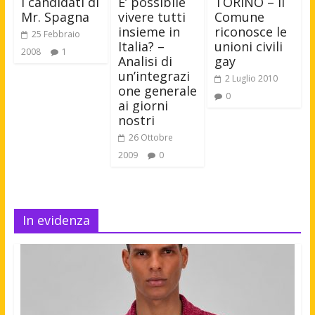
I candidati di
E’ possibile
TORINO – Il
Mr. Spagna
vivere tutti
Comune
insieme in
riconosce le
25 Febbraio
Italia? –
unioni civili
2008
1
Analisi di
gay
un’integrazi
2 Luglio 2010
one generale
0
ai giorni
nostri
26 Ottobre
2009
0
In evidenza