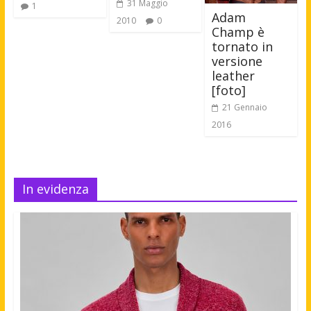
31 Maggio
1
Adam
2010
0
Champ è
tornato in
versione
leather
[foto]
21 Gennaio
2016
In evidenza