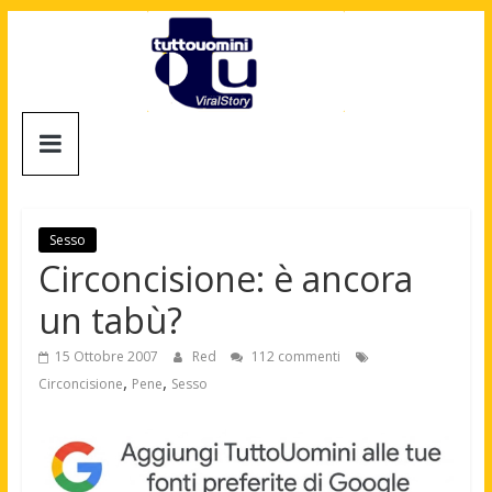
Salta
al
contenuto
Tuttouomini
News,
Tv,
Cinema,
Sesso
Motori,
Circoncisione: è ancora
gay
un tabù?
news
e
15 Ottobre 2007
Red
112 commenti
la
,
,
Circoncisione
Pene
Sesso
moda
maschile