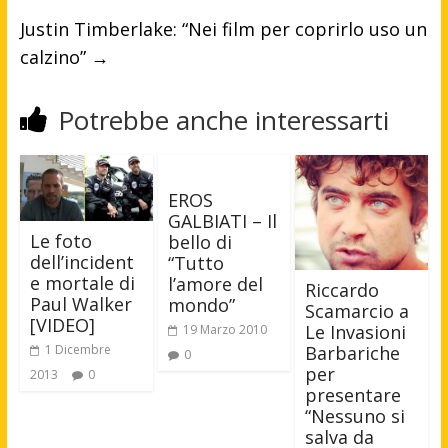
Justin Timberlake: “Nei film per coprirlo uso un
calzino”
→
Potrebbe anche interessarti
EROS
GALBIATI – Il
Le foto
bello di
dell’incident
“Tutto
e mortale di
l’amore del
Riccardo
Paul Walker
mondo”
Scamarcio a
[VIDEO]
Le Invasioni
19 Marzo 2010
1 Dicembre
Barbariche
0
per
2013
0
presentare
“Nessuno si
salva da