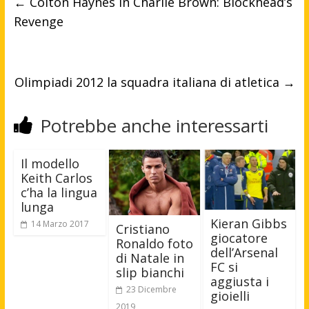
←
Colton Haynes in Charlie Brown: Blockhead’s
Revenge
Olimpiadi 2012 la squadra italiana di atletica
→
Potrebbe anche interessarti
Il modello
Keith Carlos
c’ha la lingua
lunga
Kieran Gibbs
14 Marzo 2017
Cristiano
giocatore
Ronaldo foto
dell’Arsenal
di Natale in
FC si
slip bianchi
aggiusta i
23 Dicembre
gioielli
2019