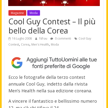
Magazine
Moda
Cool Guy Contest – Il più
bello della Corea
16 Luglio 2008
fsfrau
0 commenti
Cool Guy
,
,
,
Contest
Corea
Men's Health
Moda
Ecco le fotografie della terzo contest
annuale Cool Guy, indetto dalla rivista
Men’s Health nella sua edizione coreana.
A vincere il fantastico e bellissimo numero
12, ma c’è chi tifava il 24.