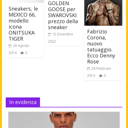
GOLDEN
Sneakers, le
GOOSE per
MEXICO 66,
SWAROVSKI
modello
prezzo della
icona
sneaker
Fabrizio
ONITSUKA
15 Dicembre
Corona,
TIGER
2022
nuovo
26 Agosto
tatuaggio.
2014
0
Ecco Denny
Rose
28 Febbraio
2013
0
In evidenza