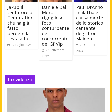
Jakub il
Daniele Dal
Paul Di’Anno
tentatore di
Moro
malattia e
Temptation
rigoglioso
causa morte
che ha già
foto
dello storico
fatto
conturbante
cantante
perdere la
del
degli Iron
testa a tutti
concorrente
Maiden
del Gf Vip
12 Luglio 2024
22 Ottobre
22 Settembre
2024
2022
In evidenza