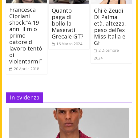
Francesca
Quanto
Chi è Zeudi
Cipriani
paga di
Di Palma:
shock:”A 19
bollo la
età, altezza,
anni il mio
Maserati
peso dell’ex
primo
Grecale GT?
Miss Italia e
datore di
Gf
16 Marzo 2024
lavoro tentò
2 Dicembre
di
2024
violentarmi”
20 Aprile 2018
In evidenza