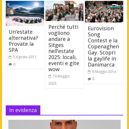
Perché tutti
Eurovision
Un’estate
vogliono
Song
alternativa?
andare a
Contest e la
Provate la
Sitges
Copenaghen
SPA
nell’estate
Gay. Scopri
2025: locali,
5 Agosto 2011
la gaylife in
eventi e gite
Danimarca
0
wow
8 Maggio 2014
19 Maggio
0
2025
In evidenza