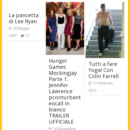
La pancetta
di Lee Ryan
28 Maggio
2007
12
Hunger
Tutti a fare
Games
Yoga! Con
Mockingjay
Colin Farrell
Parte 1:
17 Febbraio
Jennifer
Lawrence
2015
pconturbant
eocall in
bianco
TRAILER
UFFICIALE
10 Novembre