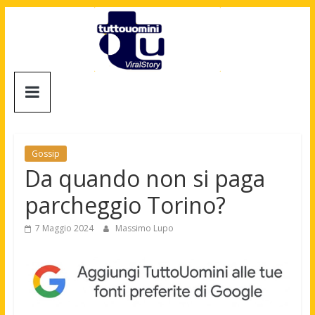
Salta
al
contenuto
Tuttouomini
News,
Tv,
Cinema,
Gossip
Motori,
Da quando non si paga
gay
parcheggio Torino?
news
e
7 Maggio 2024
Massimo Lupo
la
moda
maschile