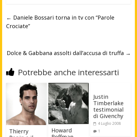
←
Daniele Bossari torna in tv con “Parole
Crociate”
Dolce & Gabbana assolti dall’accusa di truffa
→
Potrebbe anche interessarti
Justin
Timberlake
testimonial
di Givenchy
4 Luglio 2008
Howard
Thierry
1
Roffman