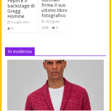
Pepin e il
firma il suo
backstage di
ultimo libro
Gregg
fotografico
Homme
26 Agosto
6 Luglio 2011
2008
0
0
In evidenza