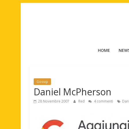
Salta
al
contenuto
Tuttouomini
HOME
NEW
News,
Tv,
Cinema,
Motori,
Gossip
gay
Daniel McPherson
news
e
28 Novembre 2007
Red
4 commenti
Dan
la
moda
maschile