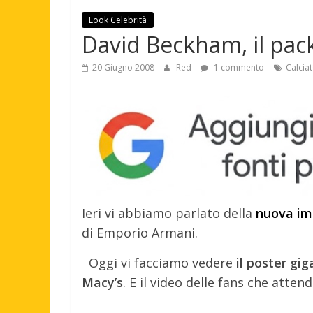
Look Celebrità
David Beckham, il pa
20 Giugno 2008
Red
1 commento
Calciat
Ieri vi abbiamo parlato della
nuova im
di Emporio Armani.
Oggi vi facciamo vedere
il poster gi
Macy’s
. E il video delle fans che atten