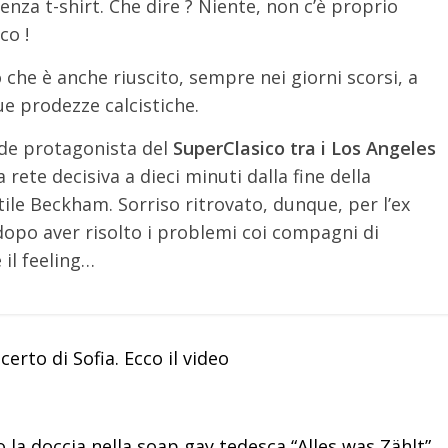
enza t-shirt. Che dire ? Niente, non c’è proprio
co !
 che è anche riuscito, sempre nei giorni scorsi, a
sue prodezze calcistiche.
ande protagonista del
SuperClasico tra i Los Angeles
rete decisiva a dieci minuti dalla fine della
tile Beckham. Sorriso ritrovato, dunque, per l’ex
dopo aver risolto i problemi coi compagni di
il feeling…
rto di Sofia. Ecco il video
la doccia nella soap gay tedesca “Alles was Zählt”