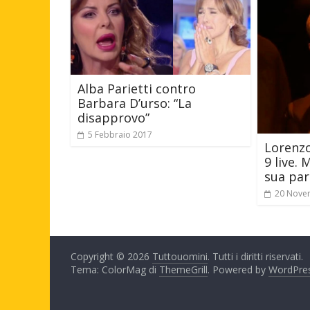
Alba Parietti contro
Barbara D’urso: “La
disapprovo”
5 Febbraio 2017
Lorenzo
9 live. 
sua par
20 Nove
Copyright © 2026
Tuttouomini
. Tutti i diritti riservati.
Tema: ColorMag di
ThemeGrill
. Powered by
WordPre