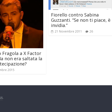
Fiorello contro Sabina
Guzzanti. “Se non ti piace, è
invidia.”
21 Novembre 2011
26
 Fragola a X Factor
Ma non era saltata la
tecipazione?
mbre 2015
ss
.