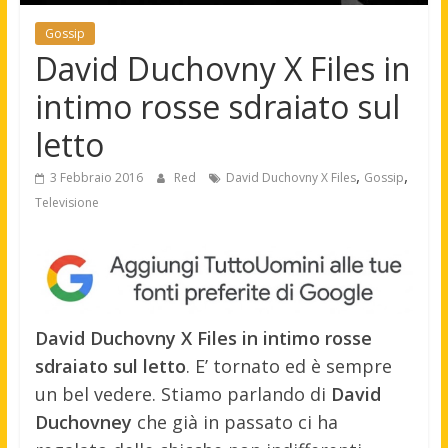
Gossip
David Duchovny X Files in
intimo rosse sdraiato sul
letto
,
,
3 Febbraio 2016
Red
David Duchovny X Files
Gossip
Televisione
David Duchovny X Files in intimo rosse
sdraiato sul letto
. E’ tornato ed è sempre
un bel vedere. Stiamo parlando di
David
Duchovney
che già in passato ci ha