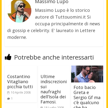
Massimo Lupo
Massimo Lupo è lo storico
autore di Tuttouomini.it Si
occupa principalmente di news
di gossip e celebrity. E' laureato in Lettere
moderne.
Potrebbe anche interessarti
Costantino
Ultime
Vitagliano
indiscrezioni
picchia tutti
sui
Foto bacio
naufraghi
Greta e
10 Aprile 2008
dell’Isola dei
Sergio Gf ma
1
Famosi.
c’è qualcuno
che ha
18 Luglio 2008