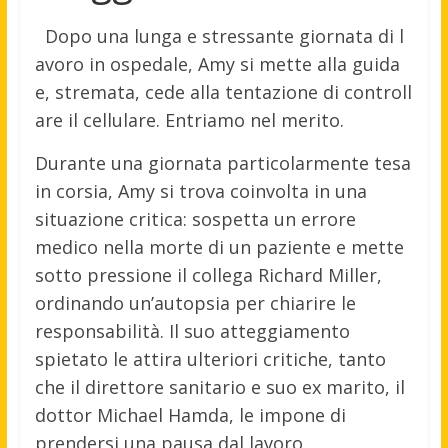
Dopo
una
lunga
e
stressante
giornata
di
l
avoro
in
ospedale,
Amy
si
mette
alla
guida
e,
stremata,
cede
alla
tentazione
di
controll
are
il
cellulare. Entriamo nel merito.
Durante una giornata particolarmente tesa
in corsia, Amy si trova coinvolta in una
situazione critica: sospetta un errore
medico nella morte di un paziente e mette
sotto pressione il collega Richard Miller,
ordinando un’autopsia per chiarire le
responsabilità. Il suo atteggiamento
spietato le attira ulteriori critiche, tanto
che il direttore sanitario e suo ex marito, il
dottor Michael Hamda, le impone di
prendersi una pausa dal lavoro.