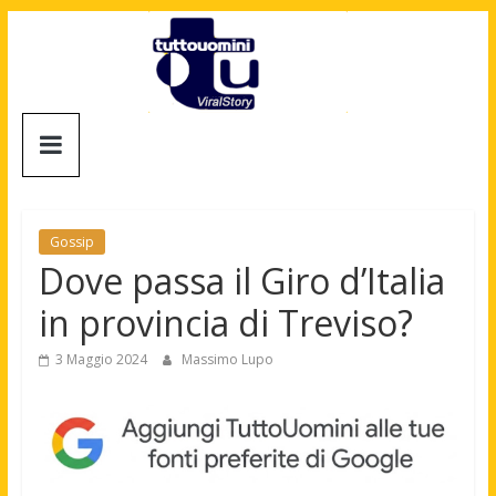
Salta
al
contenuto
Tuttouomini
News,
Tv,
Cinema,
Gossip
Motori,
Dove passa il Giro d’Italia
gay
in provincia di Treviso?
news
e
3 Maggio 2024
Massimo Lupo
la
moda
maschile