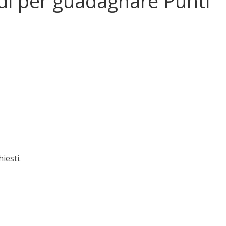
di per guadagnare Punti
iesti.