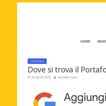
Salta
al
contenuto
Tuttouomini
HOME
NEW
News,
Tv,
Cinema,
Come fare
Motori,
Dove si trova il Portaf
gay
news
26 Aprile 2024
Massimo Lupo
e
la
moda
maschile