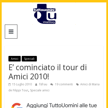
Salta
al
contenuto
Tuttouomini
News,
Tv,
Cinema,
Motori,
Amici
Speciali
gay
E’ cominciato il tour di
news
Amici 2010!
e
la
15 Luglio 2010
fsfrau
19 commenti
Amici di Maria
moda
,
de Filippi Tour
Speciale amici
maschile