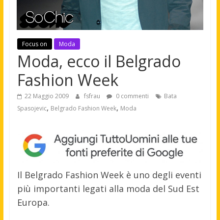
Focus on
Moda
Moda, ecco il Belgrado
Fashion Week
22 Maggio 2009
fsfrau
0 commenti
Bata
,
,
Spasojevic
Belgrado Fashion Week
Moda
Il Belgrado Fashion Week è uno degli eventi
più importanti legati alla moda del Sud Est
Europa.