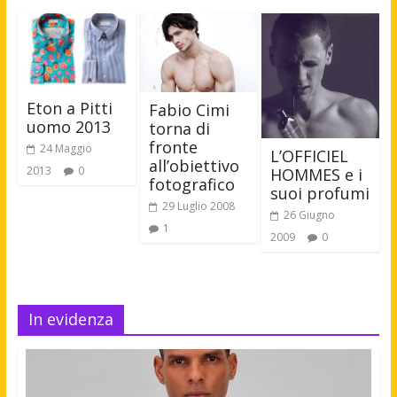
Eton a Pitti
Fabio Cimi
uomo 2013
torna di
fronte
24 Maggio
L’OFFICIEL
all’obiettivo
2013
0
HOMMES e i
fotografico
suoi profumi
29 Luglio 2008
26 Giugno
1
2009
0
In evidenza