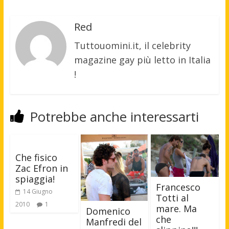
Red
Tuttouomini.it, il celebrity
magazine gay più letto in Italia
!
Potrebbe anche interessarti
Che fisico
Zac Efron in
spiaggia!
Francesco
14 Giugno
Totti al
2010
1
mare. Ma
Domenico
che
Manfredi del