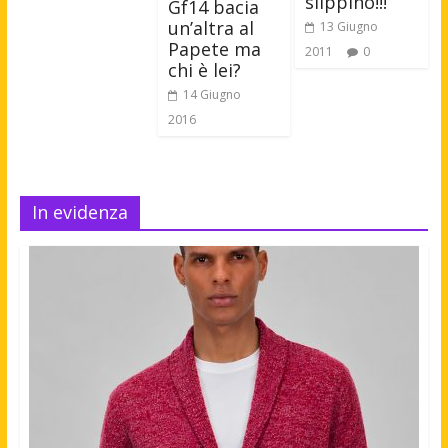
slippino!!!
Gf14 bacia
un’altra al
13 Giugno
Papete ma
2011
0
chi è lei?
14 Giugno
2016
In evidenza