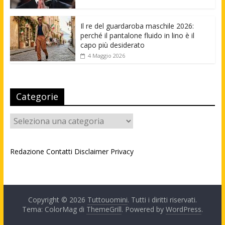
Il re del guardaroba maschile 2026:
perché il pantalone fluido in lino è il
capo più desiderato
4 Maggio 2026
Categorie
Categorie
Redazione
Contatti
Disclaimer
Privacy
Copyright © 2026
Tuttouomini
. Tutti i diritti riservati.
Tema: ColorMag di
ThemeGrill
. Powered by
WordPress
.