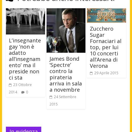
Zucchero
Sugar
L’insegnante
Fornaciari al
gay ‘non è
top, per lui
adatto
10 concerti
James Bond
all’insegnam
all’Arena di
‘Spectre’
ento’ ma il
Verona
contro la
preside non
29 Aprile 2015
pirateria
ci sta
arriva in sala
23 Ottobre
a novembre
2014
0
24 Settembre
2015
In evidenza