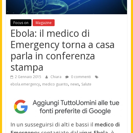
Focus on
Magazine
Ebola: il medico di
Emergency torna a casa
parla in conferenza
stampa
2 Gennaio 2015
Chiara
0 commenti
,
,
,
ebola.emergency
medico guarito
news
Salute
In un susseguirsi di alti e bassi il
medico di
Emergency
contagiato dal
virus Ebola,
è