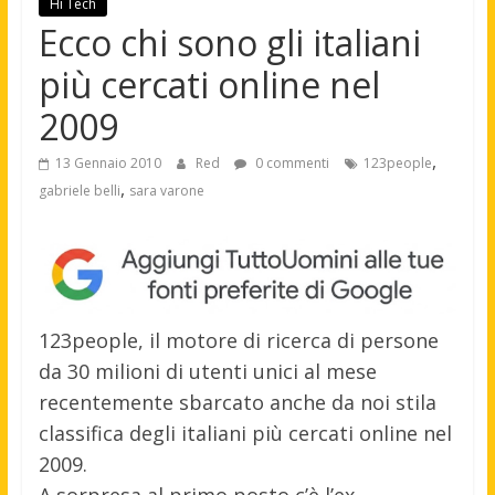
Hi Tech
Ecco chi sono gli italiani
più cercati online nel
2009
,
13 Gennaio 2010
Red
0 commenti
123people
,
gabriele belli
sara varone
123people, il motore di ricerca di persone
da 30 milioni di utenti unici al mese
recentemente sbarcato anche da noi stila
classifica degli italiani più cercati online nel
2009.