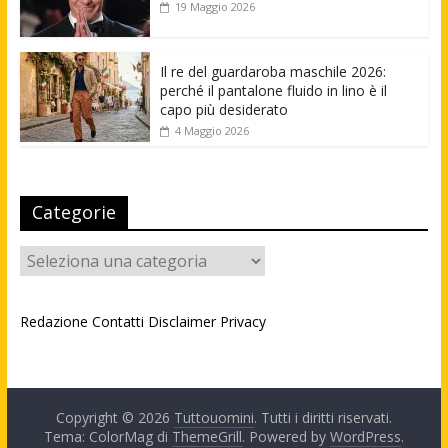
19 Maggio 2026
Il re del guardaroba maschile 2026:
perché il pantalone fluido in lino è il
capo più desiderato
4 Maggio 2026
Categorie
Categorie
Redazione
Contatti
Disclaimer
Privacy
Copyright © 2026
Tuttouomini
. Tutti i diritti riservati.
Tema: ColorMag di
ThemeGrill
. Powered by
WordPress
.