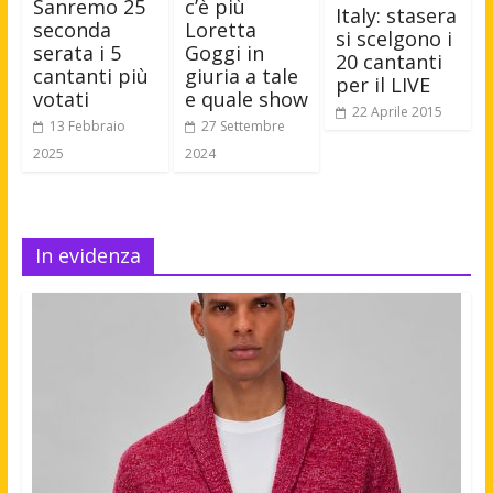
Sanremo 25
c’è più
Italy: stasera
seconda
Loretta
si scelgono i
serata i 5
Goggi in
20 cantanti
cantanti più
giuria a tale
per il LIVE
votati
e quale show
22 Aprile 2015
13 Febbraio
27 Settembre
2025
2024
In evidenza