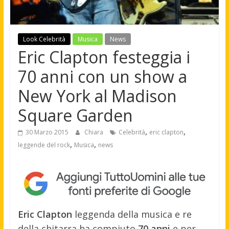
Look Celebrità
Musica
News
Eric Clapton festeggia i
70 anni con un show a
New York al Madison
Square Garden
,
,
30 Marzo 2015
Chiara
Celebrità
eric clapton
,
,
leggende del rock
Musica
news
Eric Clapton
leggenda della musica e re
della chitarra ha compiuto
70 anni
e per