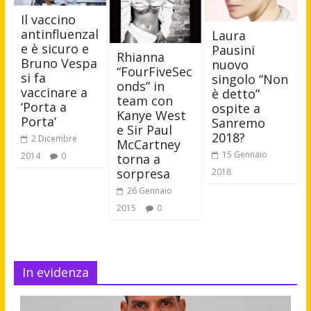
Il vaccino
antinfluenzal
Laura
e è sicuro e
Pausini
Rhianna
Bruno Vespa
nuovo
“FourFiveSec
si fa
singolo “Non
onds” in
vaccinare a
è detto”
team con
‘Porta a
ospite a
Kanye West
Porta’
Sanremo
e Sir Paul
2018?
2 Dicembre
McCartney
15 Gennaio
2014
0
torna a
sorpresa
2018
26 Gennaio
2015
0
In evidenza