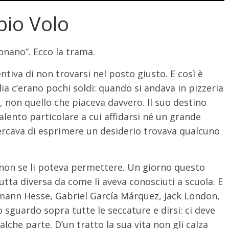
abio Volo
onano”. Ecco la trama.
ntiva di non trovarsi nel posto giusto. E così è
ia c’erano pochi soldi: quando si andava in pizzeria
, non quello che piaceva davvero. Il suo destino
lento particolare a cui affidarsi né un grande
cercava di esprimere un desiderio trovava qualcuno
i non se li poteva permettere. Un giorno questo
utta diversa da come li aveva conosciuti a scuola. E
rmann Hesse, Gabriel García Márquez, Jack London,
 sguardo sopra tutte le seccature e dirsi: ci deve
che parte. D’un tratto la sua vita non gli calza