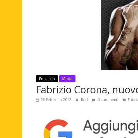
Focus on
Moda
Fabrizio Corona, nuov
28 Febbraio 2013
Red
0 commenti
Fabri