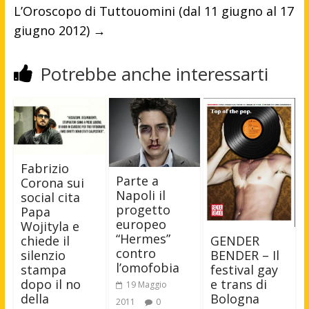
L’Oroscopo di Tuttouomini (dal 11 giugno al 17
giugno 2012)
→
Potrebbe anche interessarti
Fabrizio
Parte a
Corona sui
Napoli il
social cita
progetto
Papa
europeo
Wojityla e
“Hermes”
chiede il
GENDER
contro
silenzio
BENDER – Il
l’omofobia
stampa
festival gay
dopo il no
e trans di
19 Maggio
della
Bologna
2011
0