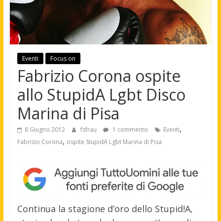
Eventi
Focus on
Fabrizio Corona ospite
allo StupidA Lgbt Disco
Marina di Pisa
,
8 Giugno 2012
fsfrau
1 commento
Eventi
,
Fabrizio Corona
ospite StupidA Lgbt Marina di Pisa
Continua la stagione d’oro dello Stupid!A,