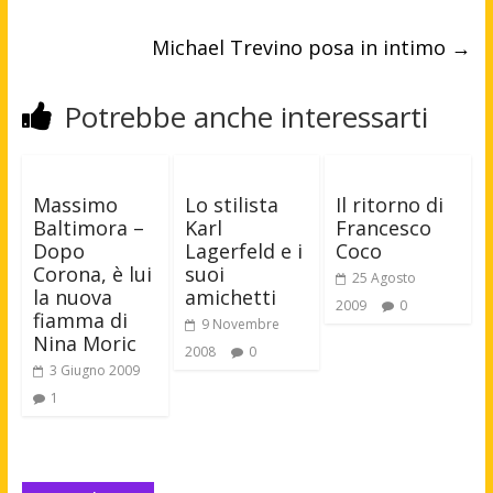
Michael Trevino posa in intimo
→
Potrebbe anche interessarti
Massimo
Lo stilista
Il ritorno di
Baltimora –
Karl
Francesco
Dopo
Lagerfeld e i
Coco
Corona, è lui
suoi
25 Agosto
la nuova
amichetti
2009
0
fiamma di
9 Novembre
Nina Moric
2008
0
3 Giugno 2009
1