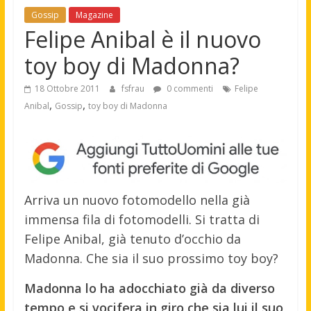
Gossip
Magazine
Felipe Anibal è il nuovo
toy boy di Madonna?
18 Ottobre 2011
fsfrau
0 commenti
Felipe
,
,
Anibal
Gossip
toy boy di Madonna
Arriva un nuovo fotomodello nella già
immensa fila di fotomodelli. Si tratta di
Felipe Anibal, già tenuto d’occhio da
Madonna. Che sia il suo prossimo toy boy?
Madonna lo ha adocchiato già da diverso
tempo e si vocifera in giro che sia lui il suo