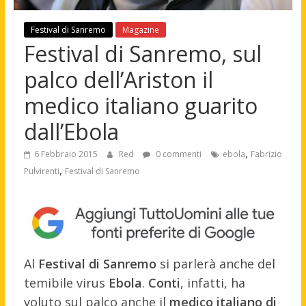
Festival di Sanremo
Magazine
Festival di Sanremo, sul
palco dell’Ariston il
medico italiano guarito
dall’Ebola
,
6 Febbraio 2015
Red
0 commenti
ebola
Fabrizio
,
Pulvirenti
Festival di Sanremo
Al
Festival di Sanremo
si parlerà anche del
temibile virus
Ebola
.
Conti
, infatti, ha
voluto sul palco anche il
medico italiano di