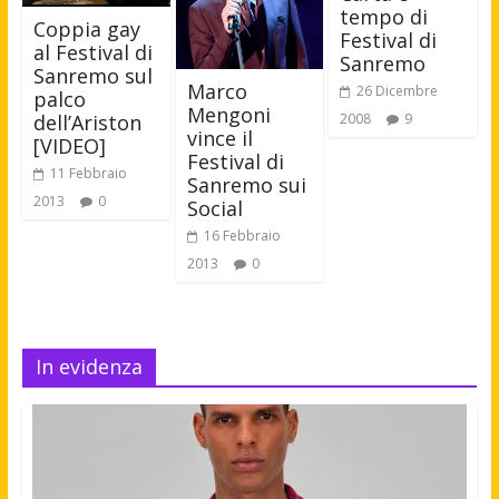
tempo di
Coppia gay
Festival di
al Festival di
Sanremo
Sanremo sul
Marco
26 Dicembre
palco
Mengoni
2008
9
dell’Ariston
vince il
[VIDEO]
Festival di
11 Febbraio
Sanremo sui
2013
0
Social
16 Febbraio
2013
0
In evidenza