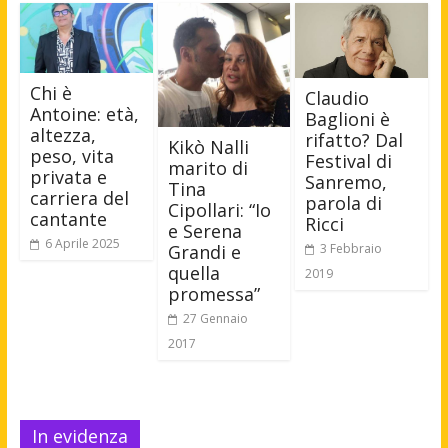
Chi è
Claudio
Antoine: età,
Baglioni è
altezza,
rifatto? Dal
Kikò Nalli
peso, vita
Festival di
marito di
privata e
Sanremo,
Tina
carriera del
parola di
Cipollari: “Io
cantante
Ricci
e Serena
6 Aprile 2025
3 Febbraio
Grandi e
quella
2019
promessa”
27 Gennaio
2017
In evidenza