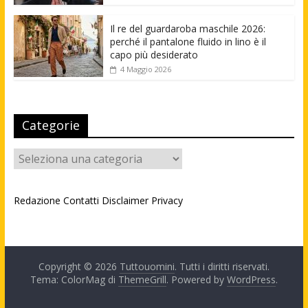
Il re del guardaroba maschile 2026:
perché il pantalone fluido in lino è il
capo più desiderato
4 Maggio 2026
Categorie
Categorie
Redazione
Contatti
Disclaimer
Privacy
Copyright © 2026
Tuttouomini
. Tutti i diritti riservati.
Tema: ColorMag di
ThemeGrill
. Powered by
WordPress
.