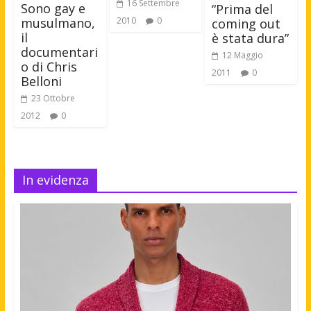
16 Settembre
Sono gay e
“Prima del
2010
0
musulmano,
coming out
il
è stata dura”
documentari
12 Maggio
o di Chris
2011
0
Belloni
23 Ottobre
2012
0
In evidenza