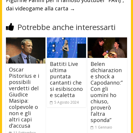
dai videogame alla carta
→
Potrebbe anche interessarti
Battiti Live
Belen
Oscar
ultima
dichiarazion
Pistorius e i
puntata
e shock a
possibili
cantanti che
Capodanno:”
verdetti del
si esibiscono
Con gli
Giudice
e scaletta
uomini ho
Masipa:
chiuso,
5 Agosto 2024
colpevole o
proverò
non e gli
l’altra
altri capi
sponda”
d’accusa
1 Gennaio
11 Settembre