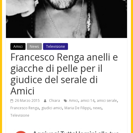
Amici
News
Televisione
Francesco Renga anelli e
giacche di pelle per il
giudice del serale di
Amici
,
,
,
26 Marzo 2015
Chiara
Amici
amici 14
amici serale
,
,
,
,
Francesco Renga
giudici amici
Maria De Filippi
news
Televisione