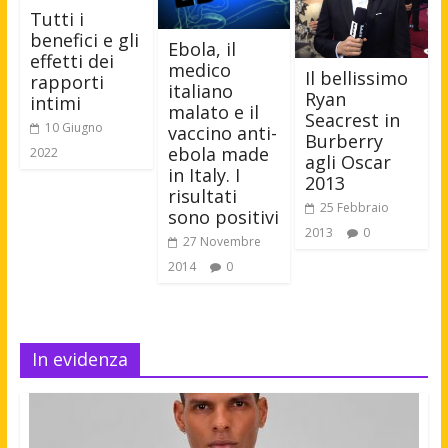
Tutti i
benefici e gli
Ebola, il
effetti dei
medico
Il bellissimo
rapporti
italiano
Ryan
intimi
malato e il
Seacrest in
10 Giugno
vaccino anti-
Burberry
ebola made
2022
agli Oscar
in Italy. I
2013
risultati
25 Febbraio
sono positivi
2013
0
27 Novembre
2014
0
In evidenza