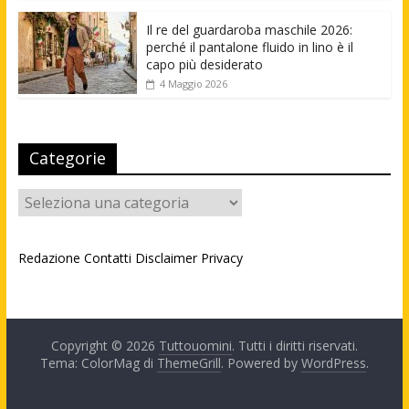
Il re del guardaroba maschile 2026:
perché il pantalone fluido in lino è il
capo più desiderato
4 Maggio 2026
Categorie
Categorie
Redazione
Contatti
Disclaimer
Privacy
Copyright © 2026
Tuttouomini
. Tutti i diritti riservati.
Tema: ColorMag di
ThemeGrill
. Powered by
WordPress
.