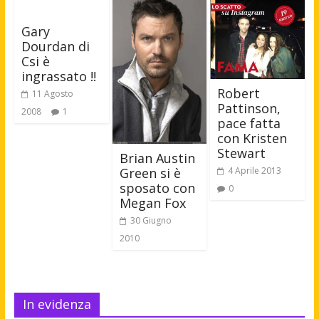
Gary
Dourdan di
Csi è
ingrassato !!
Robert
11 Agosto
Pattinson,
2008
1
pace fatta
con Kristen
Stewart
Brian Austin
4 Aprile 2013
Green si è
sposato con
0
Megan Fox
30 Giugno
2010
In evidenza