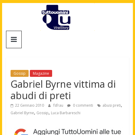
Salta
al
contenuto
Tuttouomini
News,
Tv,
Cinema,
Motori,
Gossip
Magazine
gay
Gabriel Byrne vittima di
news
abudi di preti
e
la
,
22 Gennaio 2010
fsfrau
0 commenti
abusi preti
moda
,
,
Gabriel Byrne
Gossip
Luca Barbareschi
maschile