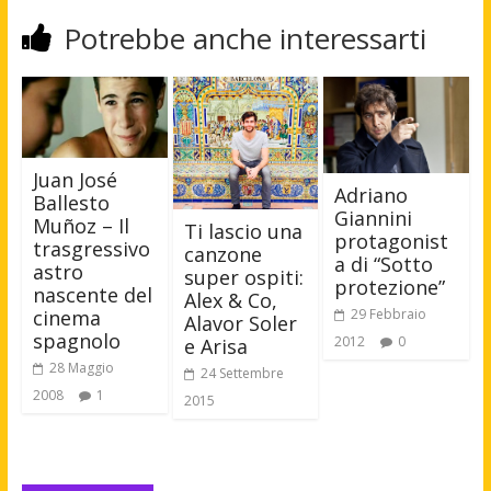
Potrebbe anche interessarti
Juan José
Adriano
Ballesto
Giannini
Muñoz – Il
Ti lascio una
protagonist
trasgressivo
canzone
a di “Sotto
astro
super ospiti:
protezione”
nascente del
Alex & Co,
29 Febbraio
cinema
Alavor Soler
spagnolo
2012
0
e Arisa
28 Maggio
24 Settembre
2008
1
2015