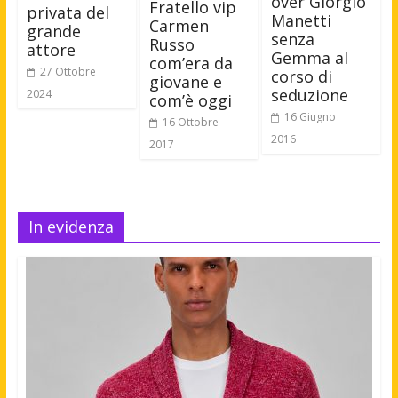
over Giorgio
Fratello vip
privata del
Manetti
Carmen
grande
senza
Russo
attore
Gemma al
com’era da
27 Ottobre
corso di
giovane e
seduzione
2024
com’è oggi
16 Giugno
16 Ottobre
2016
2017
In evidenza